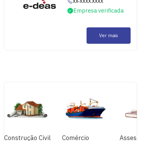
XX-XXXX.XXXX
Empresa verificada
Ver mais
Construção Civil
Comércio
Assess