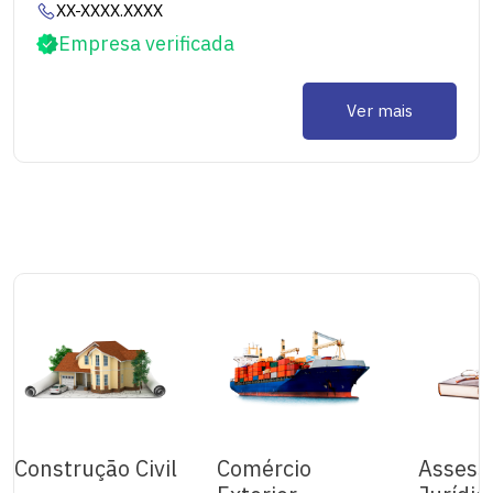
XX-XXXX.XXXX
Empresa verificada
Ver mais
Construção Civil
Comércio
Assess